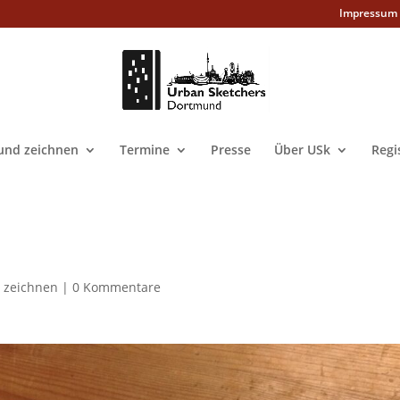
Impressum
nd zeichnen
Termine
Presse
Über USk
Regi
 zeichnen
|
0 Kommentare