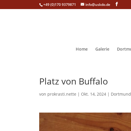
+49 (0)170 9379871
info@uskdo.de
Home
Galerie
Dortmu
Platz von Buffalo
von
prokrasti.nette
|
Okt. 14, 2024
|
Dortmund