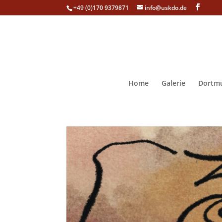
+49 (0)170 9379871
info@uskdo.de
Home
Galerie
Dortmu