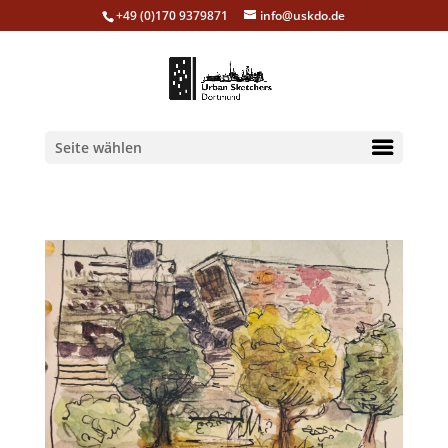
+49 (0)170 9379871
info@uskdo.de
Seite wählen