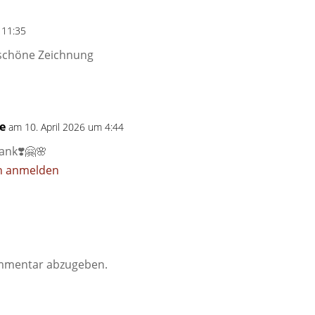
 11:35
rschöne Zeichnung
te
am 10. April 2026 um 4:44
ank❣️🤗🌸
n anmelden
mmentar abzugeben.