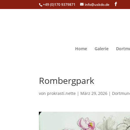
+49 (0)170 9379871
info@uskdo.de
Home
Galerie
Dortmu
Rombergpark
von
prokrasti.nette
|
März 29, 2026
|
Dortmun