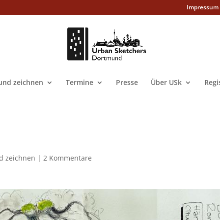
Impressum
nd zeichnen
Termine
Presse
Über USk
Regi
d zeichnen
|
2 Kommentare