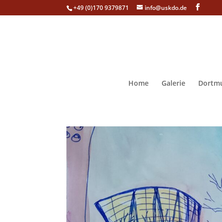
+49 (0)170 9379871
info@uskdo.de
Home
Galerie
Dortmu