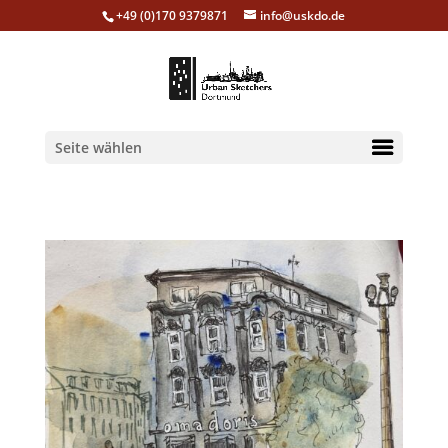
+49 (0)170 9379871
info@uskdo.de
Seite wählen