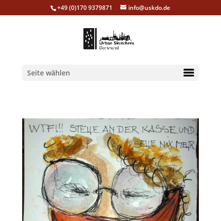
+49 (0)170 9379871
info@uskdo.de
Seite wählen