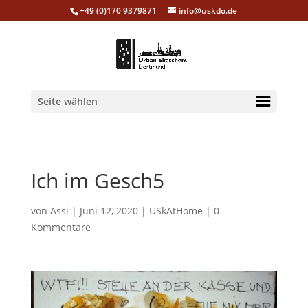
+49 (0)170 9379871
info@uskdo.de
Seite wählen
Ich im Gesch5
von
Assi
|
Juni 12, 2020
|
USkAtHome
|
0
Kommentare