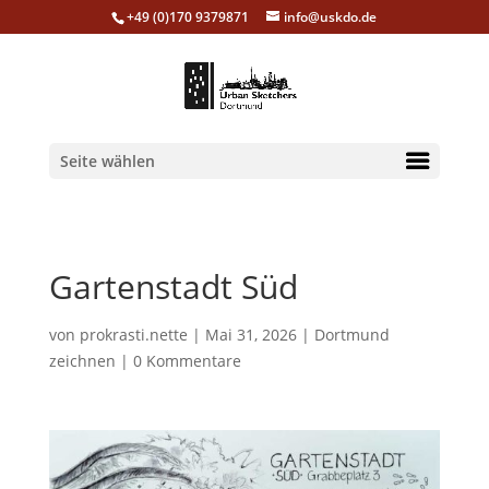
+49 (0)170 9379871
info@uskdo.de
Seite wählen
Gartenstadt Süd
von
prokrasti.nette
|
Mai 31, 2026
|
Dortmund
zeichnen
|
0 Kommentare