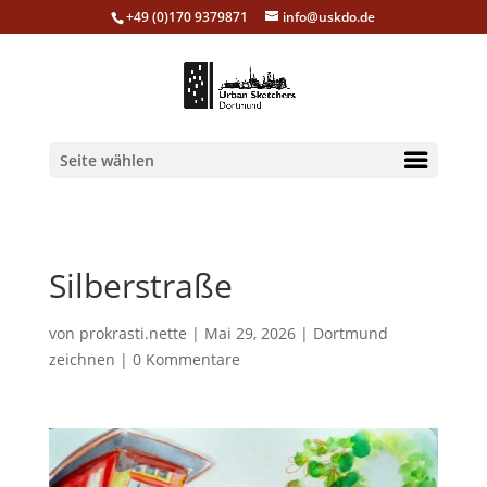
+49 (0)170 9379871
info@uskdo.de
Seite wählen
Silberstraße
von
prokrasti.nette
|
Mai 29, 2026
|
Dortmund
zeichnen
|
0 Kommentare