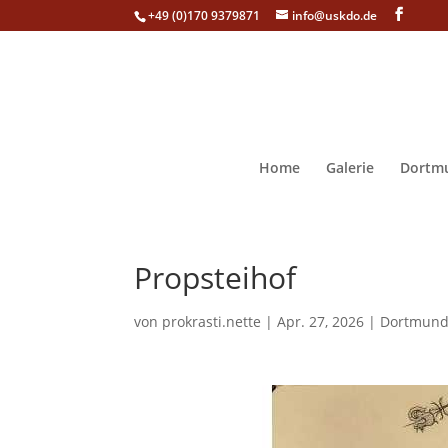
+49 (0)170 9379871
info@uskdo.de
Home
Galerie
Dortmu
Propsteihof
von
prokrasti.nette
|
Apr. 27, 2026
|
Dortmund