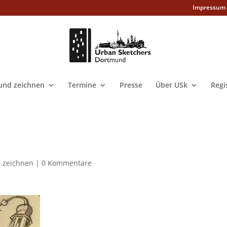
Impressum
nd zeichnen
Termine
Presse
Über USk
Regi
 zeichnen
|
0 Kommentare