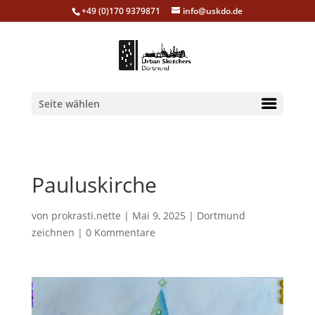
+49 (0)170 9379871
info@uskdo.de
Seite wählen
Pauluskirche
von
prokrasti.nette
|
Mai 9, 2025
|
Dortmund
zeichnen
|
0 Kommentare