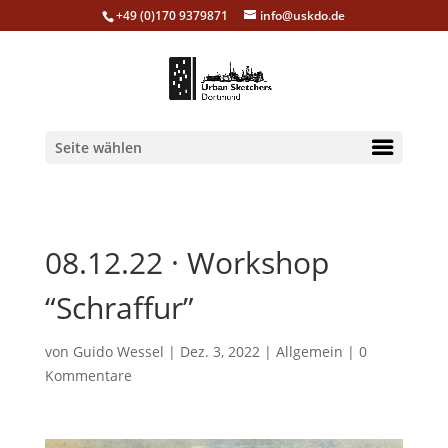
+49 (0)170 9379871
info@uskdo.de
Seite wählen
08.12.22 · Workshop
“Schraffur”
von
Guido Wessel
|
Dez. 3, 2022
|
Allgemein
|
0
Kommentare