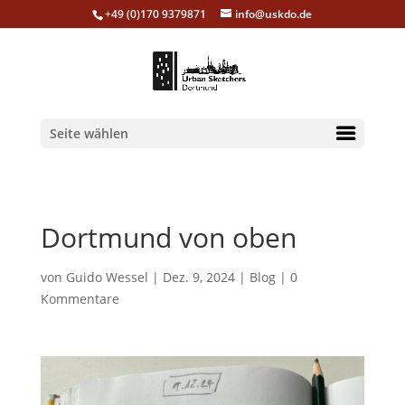
+49 (0)170 9379871
info@uskdo.de
Seite wählen
Dortmund von oben
von
Guido Wessel
|
Dez. 9, 2024
|
Blog
|
0
Kommentare