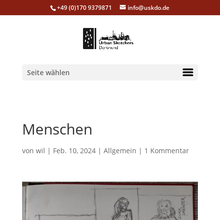
+49 (0)170 9379871
info@uskdo.de
Seite wählen
Menschen
von
wil
|
Feb. 10, 2024
|
Allgemein
|
1 Kommentar