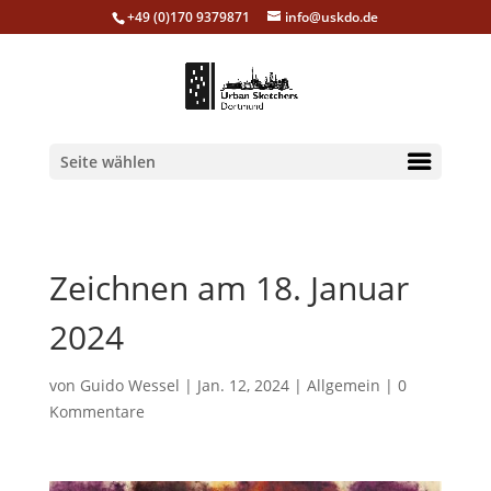
+49 (0)170 9379871
info@uskdo.de
Seite wählen
Zeichnen am 18. Januar
2024
von
Guido Wessel
|
Jan. 12, 2024
|
Allgemein
|
0
Kommentare