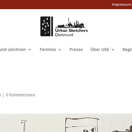
Impressum
nd zeichnen
Termine
Presse
Über USk
Regi
n
|
0 Kommentare