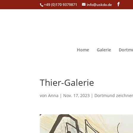
+49 (0)170 9379871
info@uskdo.de
Home
Galerie
Dortmu
Thier-Galerie
von
Anna
|
Nov. 17, 2023
|
Dortmund zeichne