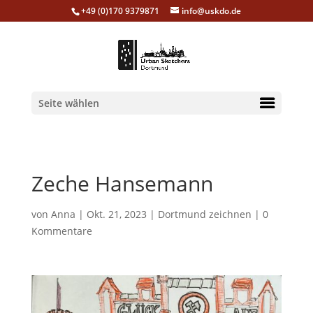
+49 (0)170 9379871
info@uskdo.de
Seite wählen
Zeche Hansemann
von
Anna
|
Okt. 21, 2023
|
Dortmund zeichnen
|
0
Kommentare