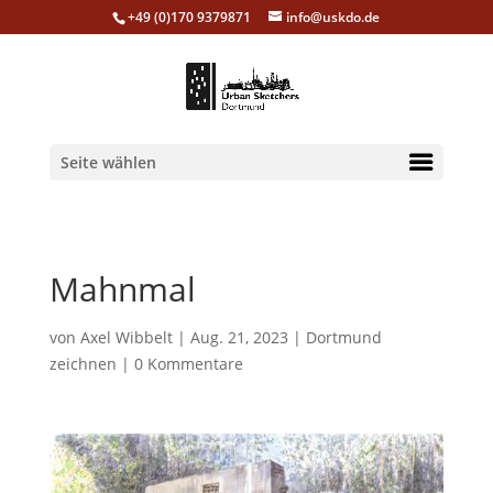
+49 (0)170 9379871
info@uskdo.de
Seite wählen
Mahnmal
von
Axel Wibbelt
|
Aug. 21, 2023
|
Dortmund
zeichnen
|
0 Kommentare