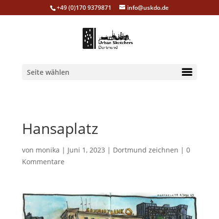
+49 (0)170 9379871
info@uskdo.de
Seite wählen
Hansaplatz
von
monika
|
Juni 1, 2023
|
Dortmund zeichnen
|
0
Kommentare