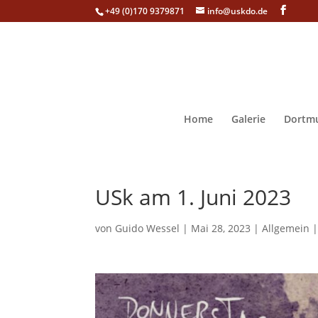
+49 (0)170 9379871
info@uskdo.de
Home
Galerie
Dortmu
USk am 1. Juni 2023
von
Guido Wessel
|
Mai 28, 2023
|
Allgemein