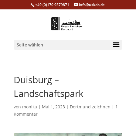
+49 (0)170 9379871
info@uskdo.de
Seite wählen
Duisburg –
Landschaftspark
von
monika
|
Mai 1, 2023
|
Dortmund zeichnen
|
1
Kommentar