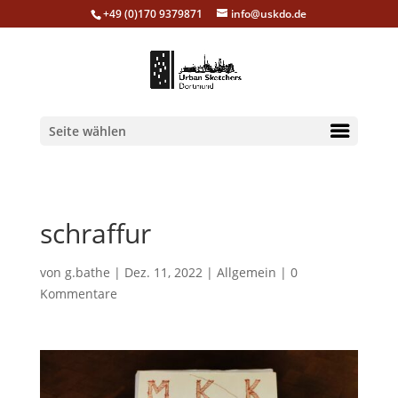
+49 (0)170 9379871
info@uskdo.de
Seite wählen
schraffur
von
g.bathe
|
Dez. 11, 2022
|
Allgemein
|
0
Kommentare