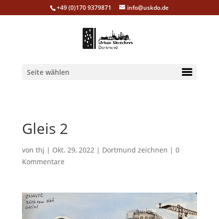
+49 (0)170 9379871
info@uskdo.de
Seite wählen
Gleis 2
von
thj
|
Okt. 29, 2022
|
Dortmund zeichnen
|
0
Kommentare