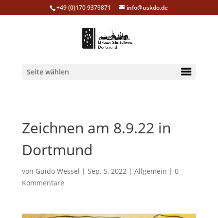
+49 (0)170 9379871
info@uskdo.de
Seite wählen
Zeichnen am 8.9.22 in
Dortmund
von
Guido Wessel
|
Sep. 5, 2022
|
Allgemein
|
0
Kommentare