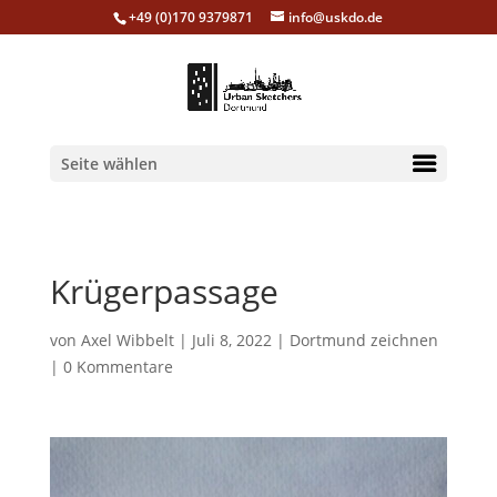
+49 (0)170 9379871
info@uskdo.de
Seite wählen
Krügerpassage
von
Axel Wibbelt
|
Juli 8, 2022
|
Dortmund zeichnen
|
0 Kommentare