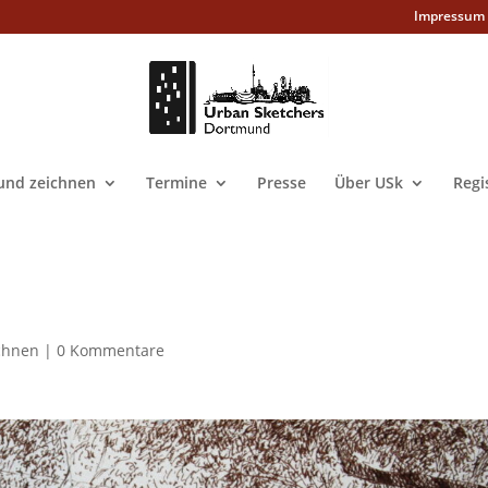
Impressum
nd zeichnen
Termine
Presse
Über USk
Regi
chnen
|
0 Kommentare