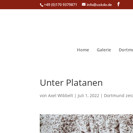
+49 (0)170 9379871
info@uskdo.de
Home
Galerie
Dortmu
Unter Platanen
von
Axel Wibbelt
|
Juli 1, 2022
|
Dortmund zei