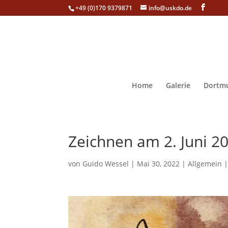
+49 (0)170 9379871
info@uskdo.de
Home
Galerie
Dortmu
Zeichnen am 2. Juni 2
von
Guido Wessel
|
Mai 30, 2022
|
Allgemein