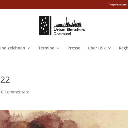
Impressum
nd zeichnen
Termine
Presse
Über USk
Regi
022
|
0 Kommentare