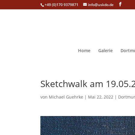
+49 (0)170 9379871
info@uskdo.de
Home
Galerie
Dortmu
Sketchwalk am 19.05.2
von
Michael Guehrke
|
Mai 22, 2022
|
Dortmun