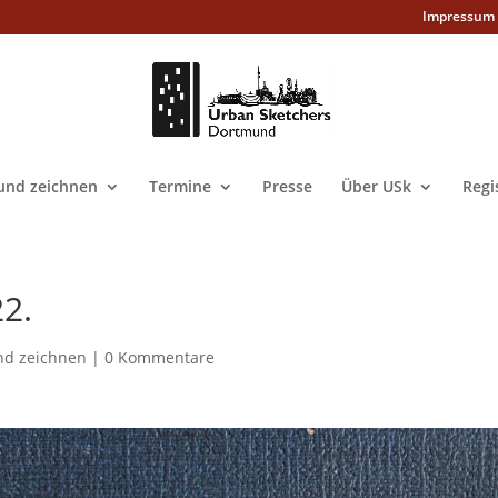
Impressum
nd zeichnen
Termine
Presse
Über USk
Regi
2.
d zeichnen
|
0 Kommentare