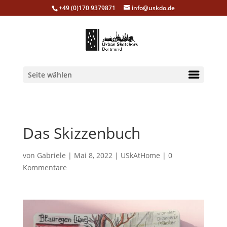
+49 (0)170 9379871
info@uskdo.de
Seite wählen
Das Skizzenbuch
von
Gabriele
|
Mai 8, 2022
|
USkAtHome
|
0
Kommentare