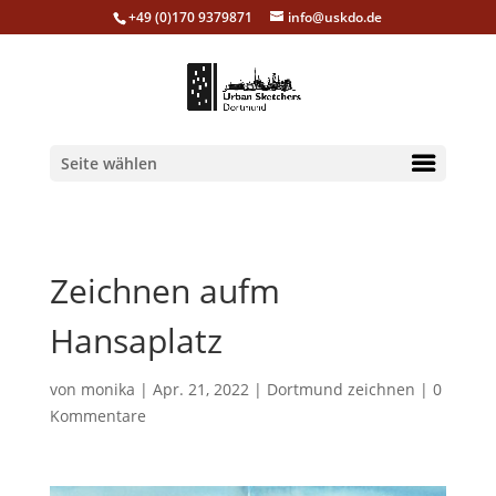
+49 (0)170 9379871
info@uskdo.de
Seite wählen
Zeichnen aufm
Hansaplatz
von
monika
|
Apr. 21, 2022
|
Dortmund zeichnen
|
0
Kommentare