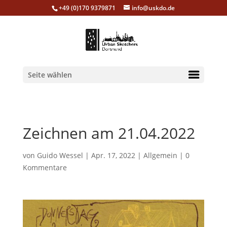
+49 (0)170 9379871
info@uskdo.de
Seite wählen
Zeichnen am 21.04.2022
von
Guido Wessel
|
Apr. 17, 2022
|
Allgemein
|
0
Kommentare