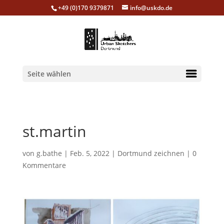
+49 (0)170 9379871
info@uskdo.de
Seite wählen
st.martin
von
g.bathe
|
Feb. 5, 2022
|
Dortmund zeichnen
|
0
Kommentare