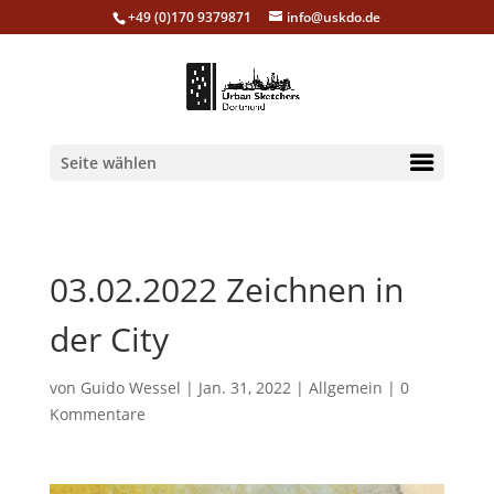
+49 (0)170 9379871
info@uskdo.de
Seite wählen
03.02.2022 Zeichnen in
der City
von
Guido Wessel
|
Jan. 31, 2022
|
Allgemein
|
0
Kommentare