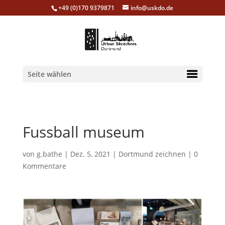
+49 (0)170 9379871
info@uskdo.de
Seite wählen
Fussball museum
von
g.bathe
|
Dez. 5, 2021
|
Dortmund zeichnen
|
0
Kommentare