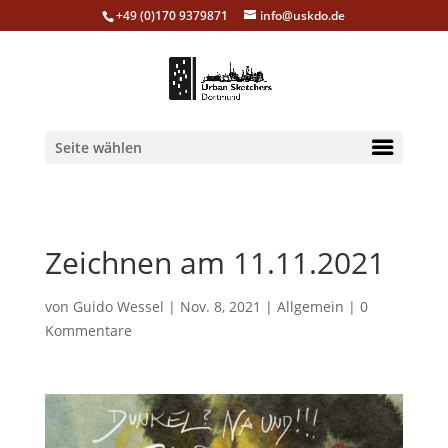
+49 (0)170 9379871
info@uskdo.de
Seite wählen
Zeichnen am 11.11.2021
von
Guido Wessel
|
Nov. 8, 2021
|
Allgemein
|
0
Kommentare