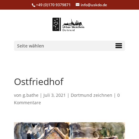
+49 (0)170 9379871
info@uskdo.de
Seite wählen
Ostfriedhof
von
g.bathe
|
Juli 3, 2021
|
Dortmund zeichnen
|
0
Kommentare