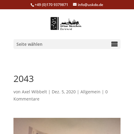
+49 (0)170 9379871
info@uskdo.de
Seite wählen
2043
von
Axel Wibbelt
|
Dez. 5, 2020
|
Allgemein
|
0
Kommentare