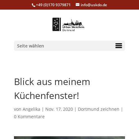
+49 (0)170 9379871
info@uskdo.de
Seite wählen
Blick aus meinem
Küchenfenster!
von
Angelika
|
Nov. 17, 2020
|
Dortmund zeichnen
|
0 Kommentare