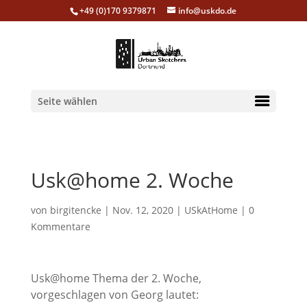
+49 (0)170 9379871
info@uskdo.de
Seite wählen
Usk@home 2. Woche
von
birgitencke
|
Nov. 12, 2020
|
USkAtHome
|
0
Kommentare
Usk@home Thema der 2. Woche,
vorgeschlagen von Georg lautet: