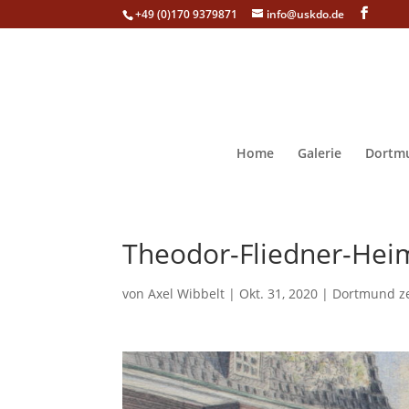
+49 (0)170 9379871
info@uskdo.de
Home
Galerie
Dortmu
Theodor-Fliedner-Hei
von
Axel Wibbelt
|
Okt. 31, 2020
|
Dortmund z