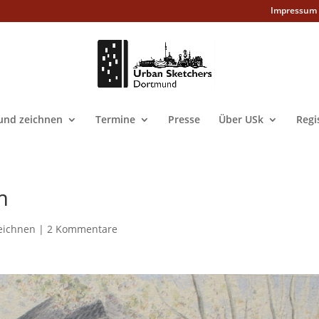
Impressum
nd zeichnen
Termine
Presse
Über USk
Regi
m
eichnen
|
2 Kommentare