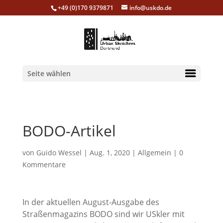
+49 (0)170 9379871
info@uskdo.de
Seite wählen
BODO-Artikel
von
Guido Wessel
|
Aug. 1, 2020
|
Allgemein
|
0
Kommentare
In der aktuellen August-Ausgabe des
Straßenmagazins BODO sind wir USkler mit