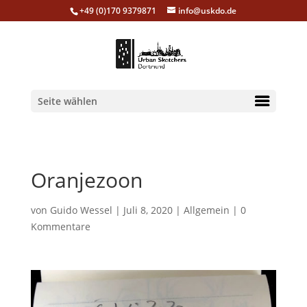
+49 (0)170 9379871
info@uskdo.de
Seite wählen
Oranjezoon
von
Guido Wessel
|
Juli 8, 2020
|
Allgemein
|
0
Kommentare