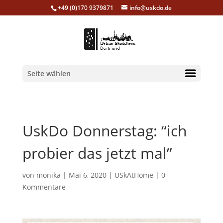
+49 (0)170 9379871
info@uskdo.de
Seite wählen
UskDo Donnerstag: “ich
probier das jetzt mal”
von
monika
|
Mai 6, 2020
|
USkAtHome
|
0
Kommentare