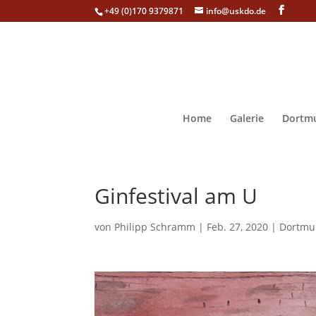
+49 (0)170 9379871
info@uskdo.de
Home
Galerie
Dortmu
Ginfestival am U
von
Philipp Schramm
|
Feb. 27, 2020
|
Dortmu