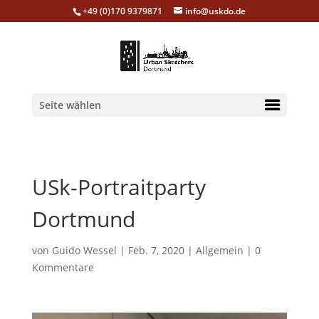
+49 (0)170 9379871
info@uskdo.de
Seite wählen
USk-Portraitparty
Dortmund
von
Guido Wessel
|
Feb. 7, 2020
|
Allgemein
|
0
Kommentare