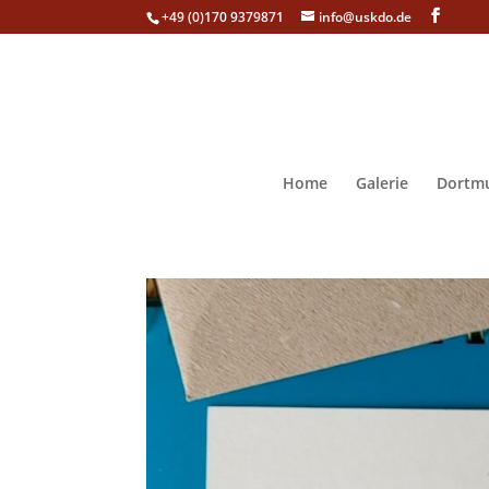
+49 (0)170 9379871
info@uskdo.de
Home
Galerie
Dortmu