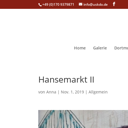
+49 (0)170 9379871
info@uskdo.de
Home
Galerie
Dortmu
Hansemarkt II
von
Anna
|
Nov. 1, 2019
|
Allgemein