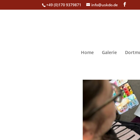
+49 (0)170 9379871
info@uskdo.de
Home
Galerie
Dortmu