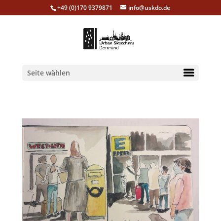
+49 (0)170 9379871
info@uskdo.de
Seite wählen